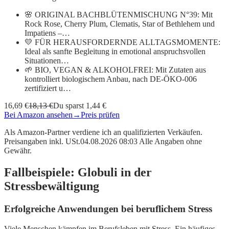
🌸 ORIGINAL BACHBLÜTENMISCHUNG N°39: Mit
Rock Rose, Cherry Plum, Clematis, Star of Bethlehem und
Impatiens –…
💛 FÜR HERAUSFORDERNDE ALLTAGSMOMENTE:
Ideal als sanfte Begleitung in emotional anspruchsvollen
Situationen…
🌱 BIO, VEGAN & ALKOHOLFREI: Mit Zutaten aus
kontrolliert biologischem Anbau, nach DE-ÖKO-006
zertifiziert u…
16,69 €
18,13 €
Du sparst 1,44 €
Bei Amazon ansehen
→
Preis prüfen
Als Amazon-Partner verdiene ich an qualifizierten Verkäufen.
Preisangaben inkl. USt.04.08.2026 08:03 Alle Angaben ohne
Gewähr.
Fallbeispiele: Globuli in der
Stressbewältigung
Erfolgreiche Anwendungen bei beruflichem Stress
Viele Menschen kämpfen im Berufsleben mit Stress. Ein häufiges