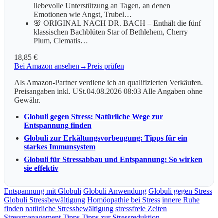
liebevolle Unterstützung an Tagen, an denen
Emotionen wie Angst, Trubel…
🌸 ORIGINAL NACH DR. BACH – Enthält die fünf
klassischen Bachblüten Star of Bethlehem, Cherry
Plum, Clematis…
18,85 €
Bei Amazon ansehen
→
Preis prüfen
Als Amazon-Partner verdiene ich an qualifizierten Verkäufen.
Preisangaben inkl. USt.04.08.2026 08:03 Alle Angaben ohne
Gewähr.
Globuli gegen Stress: Natürliche Wege zur
Entspannung finden
Globuli zur Erkältungsvorbeugung: Tipps für ein
starkes Immunsystem
Globuli für Stressabbau und Entspannung: So wirken
sie effektiv
Entspannung mit Globuli
Globuli Anwendung
Globuli gegen Stress
Globuli Stressbewältigung
Homöopathie bei Stress
innere Ruhe
finden
natürliche Stressbewältigung
stressfreie Zeiten
Stressmanagement Tipps
Tipps zur Stressreduktion