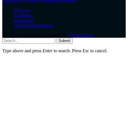
Facebook
X (Twitter)
Instagram
Pinterest
Über uns
Redaktion
Impressum
Datenschutzerklärung
© 2026 ThemeSphere. Designed by
ThemeSphere
.
Submit
Type above and press
Enter
to search. Press
Esc
to cancel.